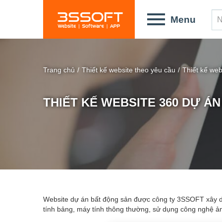
Skip
to
Menu
main
content
Trang chủ
/
Thiết kế website theo yêu cầu
/
Thiết kế web
THIẾT KẾ WEBSITE 360 DỰ Á
You
Website dự án bất động sản được công ty 3SSOFT xây dựng d
tính bảng, máy tính thông thường, sử dụng công nghệ ả
are