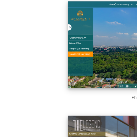
here
Ph