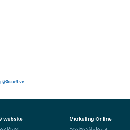
g@3ssoft.vn
ế website
Marketing Online
web Drupal
Facebook Marketing