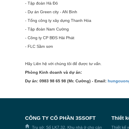
- Tập đoàn Hà Đô
- Dự án Green city - AN Bình
- Tổng công ty xây dựng Thanh Hóa
- Tập đoàn Nam Cường
- Công ty CP BĐS Hải Phát
- FLC Sầm sơn
Hãy Liên hệ với chúng tôi để được tư vấn.
Phòng Kinh doanh và dự án:
Dự án: 0983 98 65 98 (Mr. Cường) - Email:
hungcuon
CÔNG TY CỔ PHẦN 3SSOFT
Thiết k
Trụ sở: Số LK7,32, Khu nhà ở cho cán
Thiết kế 