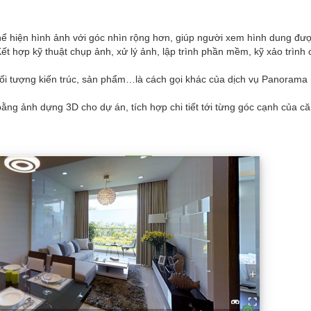
 thể hiện hình ảnh với góc nhìn rộng hơn, giúp người xem hình dung đư
ết hợp kỹ thuật chụp ảnh, xử lý ảnh, lập trình phần mềm, kỹ xảo trình
đối tượng kiến trúc, sản phẩm…là cách gọi khác của dịch vụ Panorama 
ằng ảnh dựng 3D cho dự án, tích hợp chi tiết tới từng góc cạnh của că